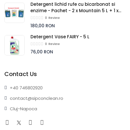
Detergent lichid rufe cu bicarbonat si
enzime - Pachet - 2 x Mountain 5 L + 1 x
Balsam rufe parfumat 5 L
0
Review
180,00 RON
Detergent Vase FAIRY - 5 L
0
Review
76,00 RON
Contact Us
+40 74
6802920
contact@sip
conclean.ro
Cluj-Napoca