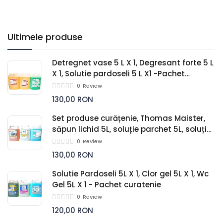
Ultimele produse
Detregnet vase 5 L X 1, Degresant forte 5 L
X 1, Solutie pardoseli 5 L X1 -Pachet
curatenie
0
Review
130,00 RON
Set produse curățenie, Thomas Maister,
săpun lichid 5L, soluție parchet 5L, soluție
geamuri 5L
0
Review
130,00 RON
Solutie Pardoseli 5L X 1, Clor gel 5L X 1, Wc
Gel 5L X 1 - Pachet curatenie
0
Review
120,00 RON