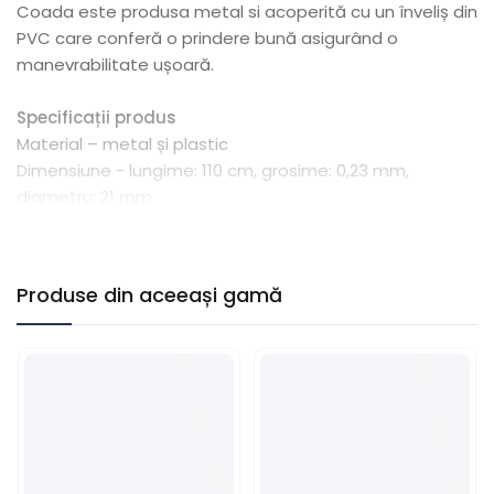
Coada este produsa metal si acoperită cu un înveliș din
PVC care conferă o prindere bună asigurând o
manevrabilitate ușoară.
Specificații produs
Material – metal și plastic
Dimensiune - lungime: 110 cm, grosime: 0,23 mm,
diametru: 21 mm
Produse din aceeași gamă