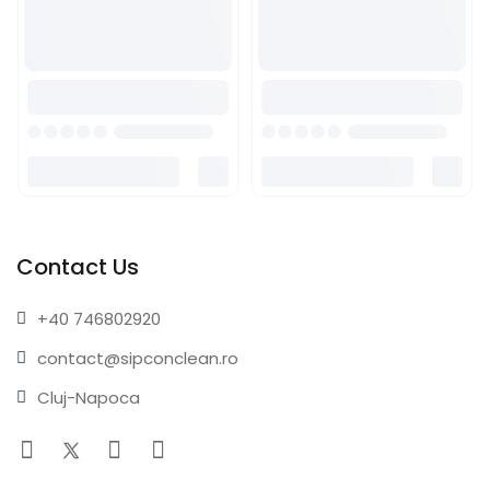
Contact Us
+40 74
6802920
contact@sip
conclean.ro
Cluj-Napoca