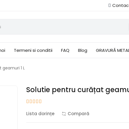
Contac
noi
Termeni si conditii
FAQ
Blog
GRAVURĂ META
t geamuri 1 L
Solutie pentru curățat geamur
Lista dorințe
Compară