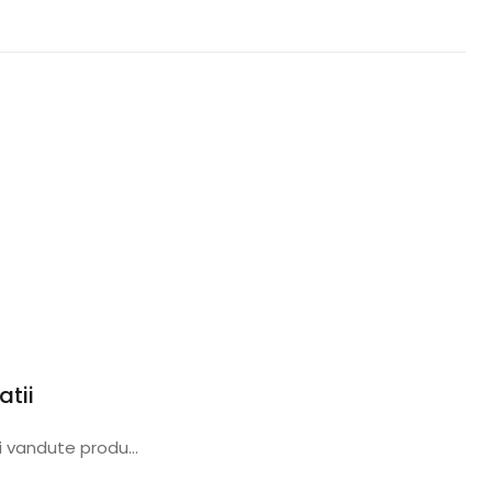
atii
Cele mai vandute produse