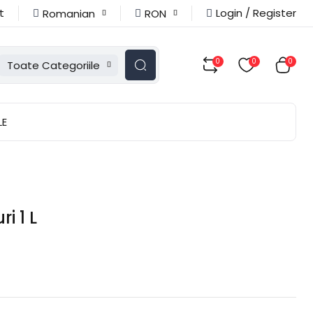
t
Login / Register
Romanian
RON
0
0
0
Toate Categoriile
LE
i 1 L