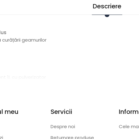
Descriere
dus
 curățării geamurilor
nt 1L cu pulverizator
ul meu
Servicii
Inform
Despre noi
zi
Returnare produse