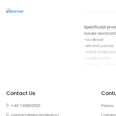
Specificații pro
Soluție destinată
-cu alcool
-elimină petele
-oferă strălucire
-curăță praful
Ambalaj - recipie
Contact Us
Cont
+40 74
6802920
Panou
contact@sip
conclean.ro
Comen