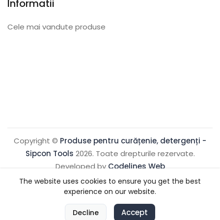
Informatii
Cele mai vandute produse
Copyright ©
Produse pentru curățenie, detergenți -
Sipcon Tools
2026. Toate drepturile rezervate.
Developed by
Codelines Web
The website uses cookies to ensure you get the best
experience on our website.
0
Accept
0
Decline